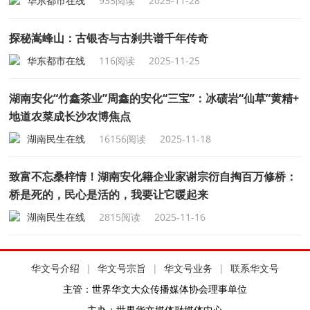
华东都市在线
935阅读
2025-11-28
探秘嵩峰山：古银杏与古刹共谱千年传奇
华东都市在线
116阅读
2025-11-25
湖南安化“竹鑫茶业”周鑫的安化“三宝”：冰碛岩“仙草”黄精+
地道农菜成长沙农博焦点
湖南民生在线
16156阅读
2025-11-18
致富不忘桑梓情！湖南安化籍企业家谢宗衍自掏百万修桥：
桥是死的，民心是活的，我要让它暖起来
湖南民生在线
2815阅读
2025-11-16
华文号介绍
|
华文号宗旨
|
华文号业务
|
联系华文号
主管：世界华文大众传播媒体协会理事单位
主办：世界华文媒体融媒体中心