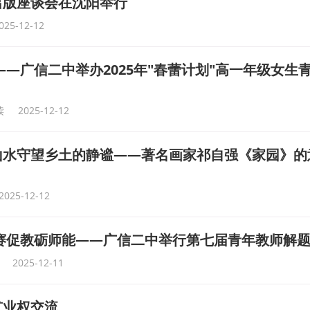
出版座谈会在沈阳举行
025-12-12
——广信二中举办2025年"春蕾计划"高一年级女生
读
2025-12-12
山水守望乡土的静谧——著名画家祁自强《家园》的
2025-12-12
以赛促教砺师能——广信二中举行第七届青年教师解
2025-12-11
矿业权交流