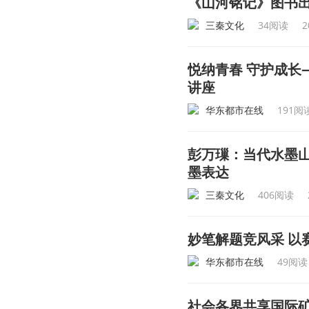
《山河铭记》图书
三秦文化
34阅读
2
悦纳青春 守护成长
讲座
华东都市在线
191阅
彭万璅：当代水墨
墨表达
三秦文化
406阅读
妙笔解题竞风采 
华东都市在线
49阅读
社会各界共享国际