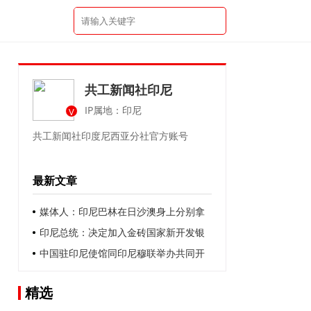
共工新闻社印尼
IP属地：印尼
V
共工新闻社印度尼西亚分社官方账号
最新文章
媒体人：印尼巴林在日沙澳身上分别拿
了4和5分，后两场全赢怕不够
印尼总统：决定加入金砖国家新开发银
行
中国驻印尼使馆同印尼穆联举办共同开
斋暨慈善捐助活动
精选