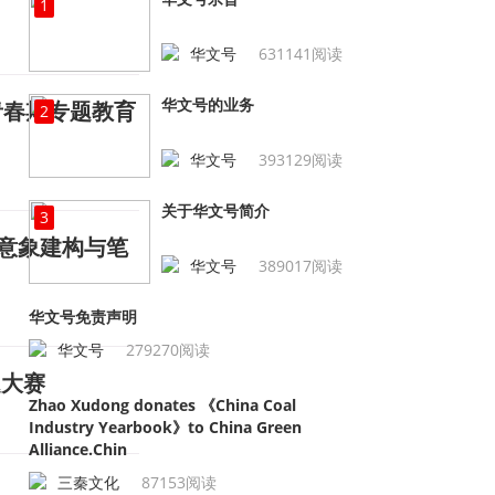
1
华文号
631141阅读
华文号的业务
青春期专题教育
2
华文号
393129阅读
关于华文号简介
3
意象建构与笔
华文号
389017阅读
华文号免责声明
华文号
279270阅读
题大赛
Zhao Xudong donates 《China Coal
Industry Yearbook》to China Green
Alliance.Chin
三秦文化
87153阅读