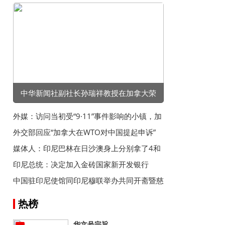
中华新闻社副社长孙瑞祥教授在加拿大荣
获“卓越成就奖”
外媒：访问当初受“9·11”事件影响的小镇，加
拿大总理感叹加美失去友谊
外交部回应“加拿大在WTO对中国提起申诉”
媒体人：印尼巴林在日沙澳身上分别拿了4和
5分，后两场全赢怕不够
印尼总统：决定加入金砖国家新开发银行
中国驻印尼使馆同印尼穆联举办共同开斋暨慈
善捐助活动
热榜
华文号宗旨