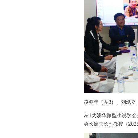
凌鼎年（左3）、刘斌立
左1为澳华微型小说学会
会长徐志长副教授（202