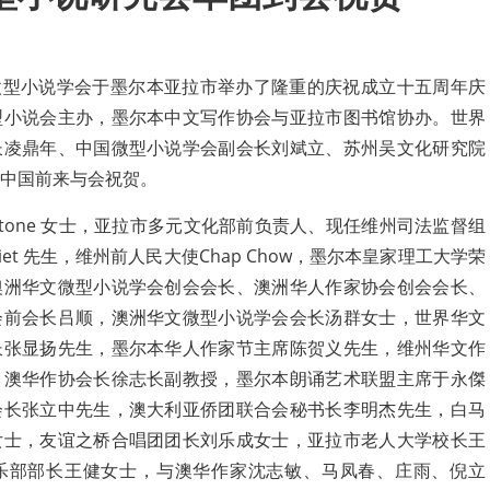
澳华微型小说学会于墨尔本亚拉市举办了隆重的庆祝成立十五周年庆
型小说会主办，墨尔本中文写作协会与亚拉市图书馆协办。世界
长凌鼎年、中国微型小说学会副会长刘斌立、苏州吴文化研究院
中国前来与会祝贺。
 Stone 女士，亚拉市多元文化部前负责人、现任维州司法监督组
n Vliet 先生，维州前人民大使Chap Chow，墨尔本皇家理工大学荣
澳洲华文微型小说学会创会会长、澳洲华人作家协会创会会长、
会前会长吕顺，澳洲华文微型小说学会会长汤群女士，世界华文
长张显扬先生，墨尔本华人作家节主席陈贺义先生，维州华文作
，澳华作协会长徐志长副教授，墨尔本朗诵艺术联盟主席于永傑
会长张立中先生，澳大利亚侨团联合会秘书长李明杰先生，白马
女士，友谊之桥合唱团团长刘乐成女士，亚拉市老人大学校长王
乐部部长王健女士，与澳华作家沈志敏、马凤春、庄雨、倪立