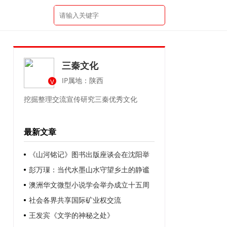
三秦文化
IP属地：陕西
V
挖掘整理交流宣传研究三秦优秀文化
最新文章
《山河铭记》图书出版座谈会在沈阳举
行
彭万璅：当代水墨山水守望乡土的静谧
——著名画家祁自强《家园》的意象建构
澳洲华文微型小说学会举办成立十五周
与笔墨表达
年庆典 世界华文微型小说研究会率团到会
社会各界共享国际矿业权交流
祝贺
王发宾《文学的神秘之处》