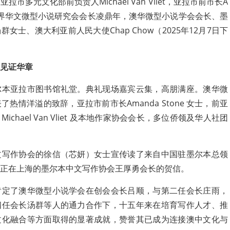
市多元文化部前负责人Michael Van Vliet，亚拉市前市长A
女士，世界华文微型小说研究会会长凌鼎年，澳华微型小说学会会长、墨
女士、澳大利亚前人民大使Chap Chow（2025年12月7日下
见证华章
尔本亚拉市图书馆礼堂。典礼现场嘉宾云集，高朋满座。澳华微
热情洋溢的致辞，亚拉市前市长Amanda Stone 女士，前亚
chael Van Vliet 及本地作家协会会长，多位侨领及华人社团
文写作协会的徐信（芯妍）女士宣传读了来自中国驻墨尔本总领
正在上海的墨尔本中文写作协会王厚勇会长的贺信。
肯定了澳华微型小说学会在创会会长吕顺，与第二任会长庄雨，
四任会长汤群等人的通力合作下，十五年来在培育写作人才、推
文化融合等方面取得的显著成就，赞誉其已成为连接澳中文化与