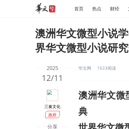
首页
热点
财经
澳洲华文微型小说学
界华文微型小说研究
2025
华文网
1633阅读
12/11
澳洲华文微
三秦文化
典
政府
世界华文微
分享