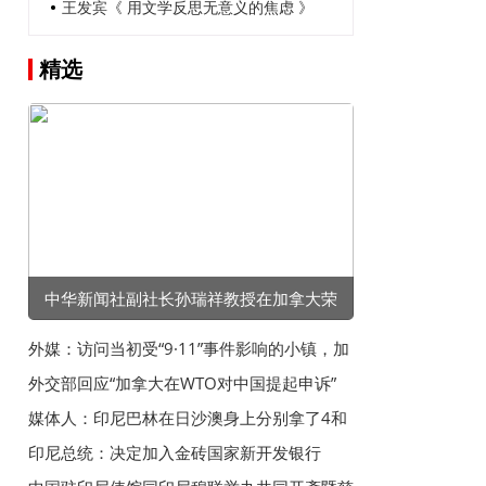
王发宾《 用文学反思无意义的焦虑 》
精选
中华新闻社副社长孙瑞祥教授在加拿大荣
获“卓越成就奖”
外媒：访问当初受“9·11”事件影响的小镇，加
拿大总理感叹加美失去友谊
外交部回应“加拿大在WTO对中国提起申诉”
媒体人：印尼巴林在日沙澳身上分别拿了4和
5分，后两场全赢怕不够
印尼总统：决定加入金砖国家新开发银行