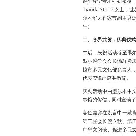
说研究学者宋桂友教授，亚拉
manda Stone 
尔本华人作家节副主席汤群
午）
二、
各界共贺，庆典仪式
午后，庆祝活动移至墨
型小说学会会长汤群发表了
拉市多元文化部负责人，Mi
代表应邀出席并致辞。
庆典活动中由墨尔本中
事馆的贺信，同时宣读了
各位嘉宾在发言中一致
第三任会长倪立秋、第
广华文阅读、促进多元