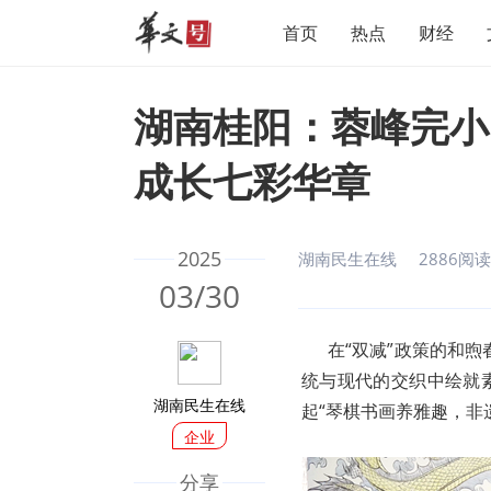
首页
热点
财经
湖南桂阳：蓉峰完小
成长七彩华章
2025
湖南民生在线
2886阅读
03/30
在“双减”政策的和煦
统与现代的交织中绘就素
湖南民生在线
起“琴棋书画养雅趣，非
企业
分享