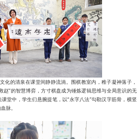
化的清泉在课堂间静静流淌。围棋教室内，稚子凝神落子，
魏救赵”的智慧博弈，方寸棋盘成为锤炼逻辑思维与全局意识的无
法课堂中，学生们悬腕提笔，以“永字八法”勾勒汉字筋骨，横竖
的血脉。