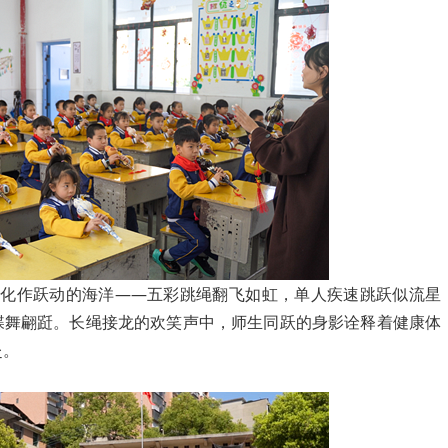
作跃动的海洋——五彩跳绳翻飞如虹，单人疾速跳跃似流星
蝶舞翩跹。长绳接龙的欢笑声中，师生同跃的身影诠释着健康体
赴。