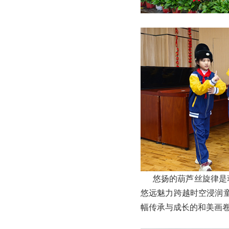
悠扬的葫芦丝旋律是蓉
悠远魅力跨越时空浸润
幅传承与成长的和美画