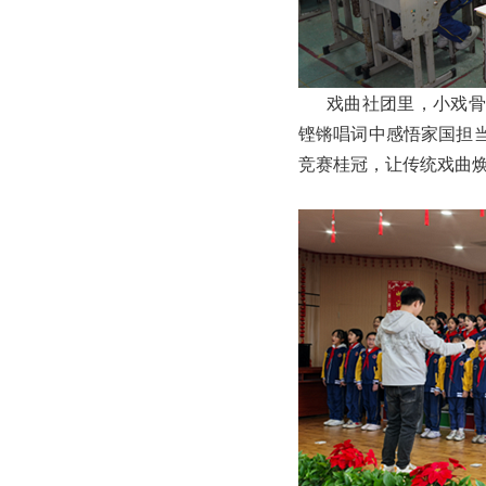
戏曲社团里，小戏骨们
铿锵唱词中感悟家国担
竞赛桂冠，让传统戏曲