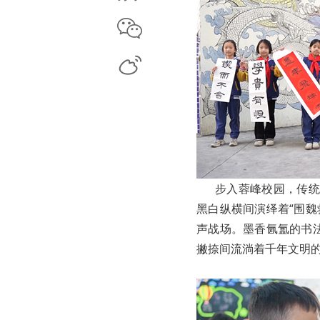
微信
微博
步入蓉峰校园，传统文
黑白纵横间演绎着“围
声战场。墨香氤氲的书
撇捺间流淌着千年文明