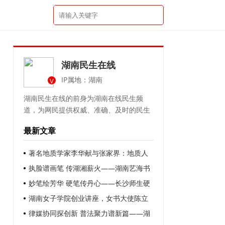
湖南民生在线
IP属地：湖南
V
湖南民生在线的前身为湖南在线民生频
道，为网民提供权威、准确、及时的民生
资讯
最新文章
著名地质学家李华献与张家界：地质人
的使命，景区的新生
执脸谱画笔 传湖湘薪火——湖南艺海书
画院许国章院长助力 “非遗提灯人” 点亮戏
妙笔绘芳华 硬笔传丹心——长沙师生硬
曲传承路
笔书法作品展圆满落幕
湖南女子学院创业讲座，女书大使陈立
新亲授非遗创业秘籍
律媒协同探创新 普法聚力谱新篇——湖