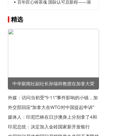
南芙蓉律所“律媒协同发展与普法创新座谈
百年匠心铸茶魂 国际认可启新程——湖
会”顺利召开
南吉福茶号：以非遗技艺与创新之力领跑
精选
安化黑茶
中华新闻社副社长孙瑞祥教授在加拿大荣
获“卓越成就奖”
外媒：访问当初受“9·11”事件影响的小镇，加
拿大总理感叹加美失去友谊
外交部回应“加拿大在WTO对中国提起申诉”
媒体人：印尼巴林在日沙澳身上分别拿了4和
5分，后两场全赢怕不够
印尼总统：决定加入金砖国家新开发银行