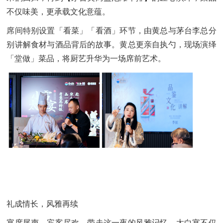
不仅味美，更承载文化意蕴。
席间特别设置「看菜」「看酒」环节，由黄总与茅台李总分
别讲解食材与酒品背后的故事。黄总更亲自执勺，现场演绎
「堂做」菜品，将厨艺升华为一场席前艺术。
礼成情长，风雅再续
宴席尾声，宾客尽欢，带走这一夜的风雅记忆。太白宴不仅