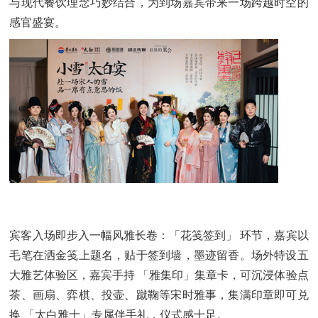
与现代餐饮理念巧妙结合，为到场嘉宾带来一场跨越时空的
感官盛宴。
宾客入场即步入一幅风雅长卷：「花笺签到」 环节，嘉宾以
毛笔在洒金笺上题名，贴于签到墙，墨迹留香。场外特设五
大雅艺体验区，嘉宾手持 「雅集印」集章卡，可沉浸体验点
茶、画扇、弈棋、投壶、蹴鞠等宋时雅事，集满印章即可兑
换 「太白雅士」专属伴手礼，仪式感十足。