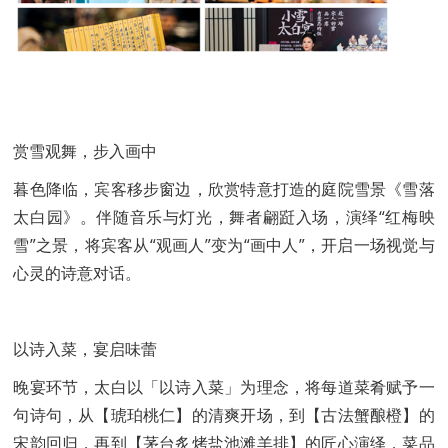
赏雪观舞，步入画中
暮色降临，宾客移步窗边，欣赏特意打造的庭院雪景《雪落
太白园》。伴随音乐与灯光，舞者翩跹入场，演绎“红梅映
雪”之景，将宾客从“观画人”变为“画中人”，开启一场视觉与
心灵的诗意对话。
以诗入菜，宴启味蕾
晚宴环节，太白以「以诗入菜」为理念，将每道菜肴赋予一
句诗句，从【琥珀桃仁】的清爽开场，到【古法蟹酿橙】的
宋韵回归，再到【茅台炙烤盐池滩羊排】的匠心演绎，菜品