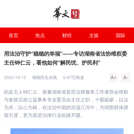
首页
热点
财经
文娱
国际
用法治守护“稳稳的幸福”——专访湖南省法协维权委
主任钟仁云，看他如何“解民忧、护民利”
A+
A-
2025-10-15
湖南民生在线
6.47万阅读
此处主人钟仁云，身兼湖南省基层法律服务工作者协会维权
与参政议政公益事务专业委员会主任之职，十载砥砺，以法
为舟，以心为楫，在法治中国的浩荡江河中，为弱势群体撑
篙引渡，更为基层法律行业拓路开疆。