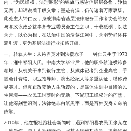
内，“为民维权，法理昭彰”的锦旗与感谢信层层叠叠，静物
无言，却诉说着千般义举；墨迹有温，仍传递着万家衷肠。
此处主人钟仁云，身兼湖南省基层法律服务工作者协会维权
与参政议政公益事务专业委员会主任之职，十载砥砺，以法
为舟，以心为楫，在法治中国的浩荡江河中，为弱势群体撑
篙引渡，更为基层法律行业拓路开疆。
一、转轨人生：从跨界英才到法援赤子 钟仁云生于1973
年，湘中祁阳人氏。中南大学毕业后，他的职业轨迹横跨多
领域：从机关干事到银行主管，从媒体记者到企业高管，手
握会计资格、职业指导师、演出经纪人等多重认证，堪称跨
界英才。但真正改变他人生轨迹的，是媒体生涯中目睹的民
生困境——农民工讨薪时的无助、下岗职工维权时的茫然，
让他深刻意识到，法律绝非白纸黑字，而是百姓安身立命的
依靠。
2010年，他在报社跑社会新闻时，遇到祁阳县农民工张某在
工地受伤，包工头拒绝赔偿。张某不懂维权流程，攥着皱巴