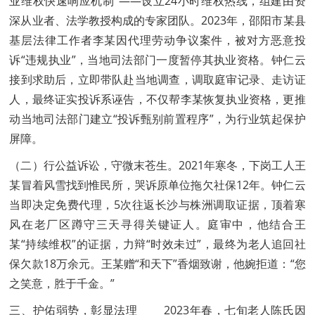
业维权快速响应机制”——设立24小时维权热线，组建由资
深从业者、法学教授构成的专家团队。2023年，邵阳市某县
基层法律工作者李某因代理劳动争议案件，被对方恶意投
诉“违规执业”，当地司法部门一度暂停其执业资格。钟仁云
接到求助后，立即带队赴当地调查，调取庭审记录、走访证
人，最终证实投诉系诬告，不仅帮李某恢复执业资格，更推
动当地司法部门建立“投诉甄别前置程序”，为行业筑起保护
屏障。
（二）行公益诉讼，守微末苍生。2021年寒冬，下岗工人王
某冒着风雪找到惟民所，哭诉原单位拖欠社保12年。钟仁云
当即决定免费代理，5次往返长沙与株洲调取证据，顶着寒
风在老厂区蹲守三天寻得关键证人。庭审中，他结合王
某“持续维权”的证据，力辩“时效未过”，最终为老人追回社
保欠款18万余元。王某赠“和天下”香烟致谢，他婉拒道：“您
之笑意，胜于千金。”
三、护佑弱势，彰显法理 2023年春，七旬老人陈氏因