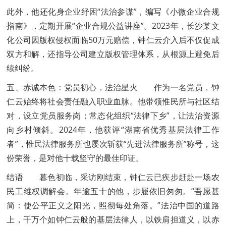
此外，他还化身企业纾困“法治参谋”，编写《小微企业合规
指南》，定期开展“企业合规公益讲座”。2023年，长沙某文
化公司因版权侵权面临50万元赔偿，钟仁云介入后不仅促成
双方和解，还指导公司建立版权管理体系，从根源上避免后
续纠纷。
五、赤诚本色：党员初心，法治星火 作为一名党员，钟
仁云始终将社会责任融入职业血脉。他带领惟民所与社区结
对，设立党员服务岗；常态化组织“法律下乡”，让法治资源
向乡村倾斜。2024年，他获评“湖南省优秀基层法律工作
者”，惟民法律服务所也屡次斩获“先进法律服务所”称号，这
份荣誉，是对他十载坚守的最佳印证。
结语 暮色初临，采访刚结束，钟仁云已疾步赶赴一场农
民工维权调解会。年逾五十的他，步履依旧匆匆。“吾愿甚
简：使公平正义之阳光，照彻每处角落。”法治中国的道路
上，千万个如钟仁云般的基层法律人，以铁肩担道义，以赤