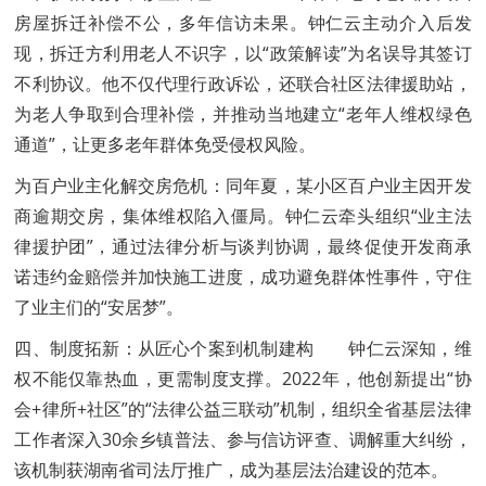
房屋拆迁补偿不公，多年信访未果。钟仁云主动介入后发
现，拆迁方利用老人不识字，以“政策解读”为名误导其签订
不利协议。他不仅代理行政诉讼，还联合社区法律援助站，
为老人争取到合理补偿，并推动当地建立“老年人维权绿色
通道”，让更多老年群体免受侵权风险。
为百户业主化解交房危机：同年夏，某小区百户业主因开发
商逾期交房，集体维权陷入僵局。钟仁云牵头组织“业主法
律援护团”，通过法律分析与谈判协调，最终促使开发商承
诺违约金赔偿并加快施工进度，成功避免群体性事件，守住
了业主们的“安居梦”。
四、制度拓新：从匠心个案到机制建构 钟仁云深知，维
权不能仅靠热血，更需制度支撑。2022年，他创新提出“协
会+律所+社区”的“法律公益三联动”机制，组织全省基层法律
工作者深入30余乡镇普法、参与信访评查、调解重大纠纷，
该机制获湖南省司法厅推广，成为基层法治建设的范本。