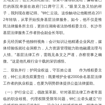
巴的医院单据在政府门口蹲守三天，“眼里又急又怕的样
子，我到现在都记得。”钟仁云说。这份触动让他毅然在201
2年转轨，从零开始投身基层法律服务。如今，他不仅是惟
民法律服务所主任，更担任湖南省法协维权委主任、长沙市
基层法律服务工作者协会副会长等职。
多元经历赋予他独特视角：会计知识让他精通企业风控，媒
体经验练就社会洞察力，人力资源管理能力助他融通法理与
人情。“基层法律工作，需既见条文之严谨，亦察世事之幽
微。”这是他扎根行业十载的深切感悟。
二、双轨并行：护同业权益，守百姓公道 作为维权委主
任，钟仁云肩负双重责任：既要维护全省2000余名基层法律
工作者的执业权益，也要为弱势群体提供公益法律援助。
（一）护行业公正，倡政策革新。针对基层法律工作者常面
临的职业歧视、代理权限受限等问题，钟仁云牵头建立“行