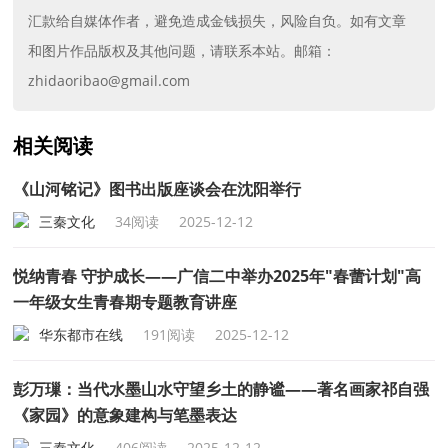
汇款给自媒体作者，避免造成金钱损失，风险自负。如有文章
和图片作品版权及其他问题，请联系本站。邮箱：
zhidaoribao@gmail.com
相关阅读
《山河铭记》图书出版座谈会在沈阳举行
三秦文化
34阅读
2025-12-12
悦纳青春 守护成长——广信二中举办2025年"春蕾计划"高
一年级女生青春期专题教育讲座
华东都市在线
191阅读
2025-12-12
彭万璅：当代水墨山水守望乡土的静谧——著名画家祁自强
《家园》的意象建构与笔墨表达
三秦文化
406阅读
2025-12-12