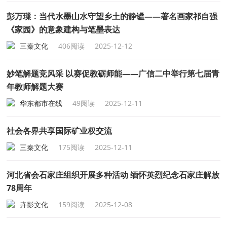
彭万璅：当代水墨山水守望乡土的静谧——著名画家祁自强
《家园》的意象建构与笔墨表达
三秦文化
406阅读
2025-12-12
妙笔解题竞风采 以赛促教砺师能——广信二中举行第七届青
年教师解题大赛
华东都市在线
49阅读
2025-12-11
社会各界共享国际矿业权交流
三秦文化
175阅读
2025-12-11
河北省会石家庄组织开展多种活动 缅怀英烈纪念石家庄解放
78周年
卉影文化
159阅读
2025-12-08