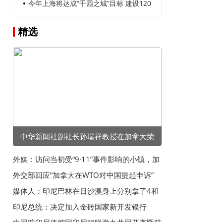
目标人群
动脉”检修消缺
今年上海将达成“千园之城”目标 建设120
座全新公园 国际光影节“票根经济”模式将
精选
进一步推广
中华新闻社副社长孙瑞祥教授在加拿大荣
获“卓越成就奖”
外媒：访问当初受“9·11”事件影响的小镇，加
拿大总理感叹加美失去友谊
外交部回应“加拿大在WTO对中国提起申诉”
媒体人：印尼巴林在日沙澳身上分别拿了4和
5分，后两场全赢怕不够
印尼总统：决定加入金砖国家新开发银行