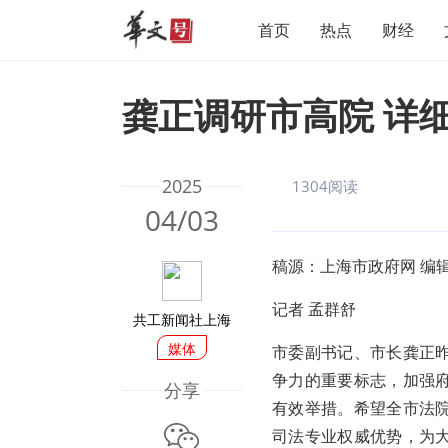
首页
热点
财经
龚正调研市高院 详
2025
1304阅读
04/03
稿源：上海市政府网 编
记者 孟群舒
共工新闻社上海
媒体
市委副书记、市长龚正
争力的重要标志，加强
分享
有效举措。希望全市法
微信
司法专业权威优势，为