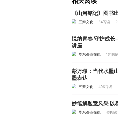
相关阅读
《山河铭记》图书
三秦文化
34阅读
2
悦纳青春 守护成长
讲座
华东都市在线
191阅
彭万璅：当代水墨
墨表达
三秦文化
406阅读
妙笔解题竞风采 
华东都市在线
49阅读