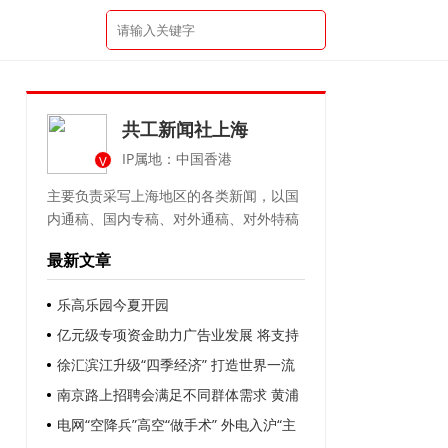
共工新闻社上海
IP属地：中国香港
V
主要负责采写上海地区的各类新闻，以国
内通稿、国内专稿、对外通稿、对外特稿
最新文章
乐高乐园今夏开园
亿元级专项资金助力广告业发展 将支持
企业以更低成本使用智能算力、语料库等
徐汇滨江升级“四季经济” 打造世界一流
资源 补贴企业开展职工内训等
中央活动区
南京路上招聘会满足不同群体需求 黄浦
区发布一系列举措 让促就业政策精准触达
电网“空降兵”高空“做手术” 外电入沪“主