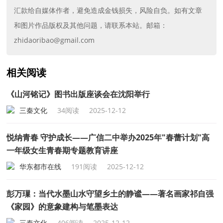
汇款给自媒体作者，避免造成金钱损失，风险自负。如有文章
和图片作品版权及其他问题，请联系本站。邮箱：
zhidaoribao@gmail.com
相关阅读
《山河铭记》图书出版座谈会在沈阳举行
三秦文化
34阅读
2025-12-12
悦纳青春 守护成长——广信二中举办2025年"春蕾计划"高
一年级女生青春期专题教育讲座
华东都市在线
191阅读
2025-12-12
彭万璅：当代水墨山水守望乡土的静谧——著名画家祁自强
《家园》的意象建构与笔墨表达
三秦文化
406阅读
2025-12-12