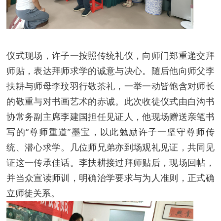
仪式现场，许子一按照传统礼仪，向师门郑重递交拜
师贴，表达拜师求学的诚意与决心。随后他向师父李
扶耕与师母李玟羽行敬茶礼，一举一动皆饱含对师长
的敬重与对书画艺术的赤诚。此次收徒仪式由白沟书
协常务副主席李建国担任见证人，他现场赠送亲笔书
写的“尊师重道”墨宝，以此勉励许子一坚守尊师传
统、潜心求学。几位师兄弟亦到场观礼见证，共同见
证这一传承佳话。李扶耕接过拜师贴后，现场回帖，
并当众宣读师训，明确治学要求与为人准则，正式确
立师徒关系。