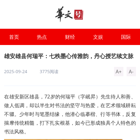
首页
热点
财经
文娱
国际
雄安雄县何瑞平：七秩墨心传雅韵，丹心授艺续文脉
A+
A-
2025-09-24
3775阅读
在雄安新区雄县，72岁的何瑞平（字岷昇）先生待人和善、
做人低调，却以半生对书法的坚守与热爱，在艺术领域耕耘
不辍。少年时与笔墨结缘，他潜心临摹楷、行等书体，反复
揣摩传统精髓，打下扎实根基，如今已形成独具个人特色的
书法风格。