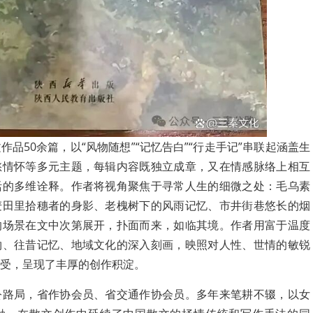
品50余篇，以“风物随想”“记忆告白”“行走手记”串联起涵盖生
愁情怀等多元主题，每辑内容既独立成章，又在情感脉络上相互
活的多维诠释。作者将视角聚焦于寻常人生的细微之处：毛乌素
麦田里拾穗者的身影、老槐树下的风雨记忆、市井街巷悠长的烟
的场景在文中次第展开，扑面而来，如临其境。作者用富于温度
物、往昔记忆、地域文化的深入刻画，映照对人性、世情的敏锐
受，呈现了丰厚的创作积淀。
公路局，省作协会员、省交通作协会员。多年来笔耕不辍，以女