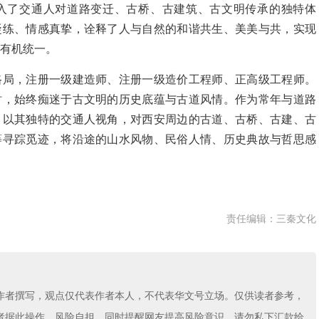
融入了交通人对道路变迁、古桥、古建筑、古文明传承的独特体
凝练、情感真挚，诠释了人与自然的和谐共生、美美与共，实现
有机统一。
路局，注册一级建造师、注册一级造价工程师、正高级工程师。
时，始终痴迷于古文明的历史底蕴与古道风情。作为常年与道路
，以其独特的交通人视角，对西安周边的古道、古桥、古建、古
等寻踪觅迹，将沿途的山水风物、民俗人情、历史典故与哲思感
责任编辑：三秦文化
作者撰写，观点仅代表作者本人，不代表华文号立场。仅供读者参考，
者据此操作，风险自担。同时提醒网友提高风险意识，请勿私下汇款给