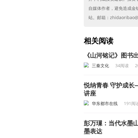
自媒体作者，避免造成金
站。邮箱：zhidaoribao@g
相关阅读
《山河铭记》图书
三秦文化
34阅读
2
悦纳青春 守护成长
讲座
华东都市在线
191阅
彭万璅：当代水墨
墨表达