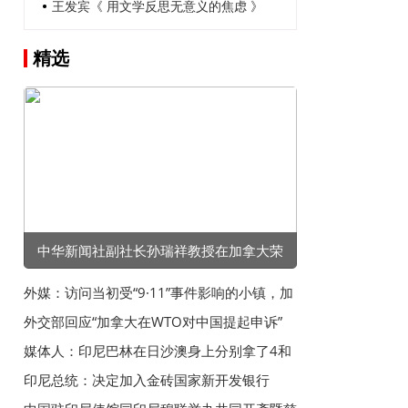
王发宾《 用文学反思无意义的焦虑 》
精选
中华新闻社副社长孙瑞祥教授在加拿大荣
获“卓越成就奖”
外媒：访问当初受“9·11”事件影响的小镇，加
拿大总理感叹加美失去友谊
外交部回应“加拿大在WTO对中国提起申诉”
媒体人：印尼巴林在日沙澳身上分别拿了4和
5分，后两场全赢怕不够
印尼总统：决定加入金砖国家新开发银行