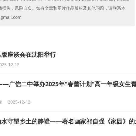
钱损失，风险自负。如有文章和图片作品版权及其他问题，请联系本
mail.com
出版座谈会在沈阳举行
025-12-12
——广信二中举办2025年"春蕾计划"高一年级女生
读
2025-12-12
山水守望乡土的静谧——著名画家祁自强《家园》的