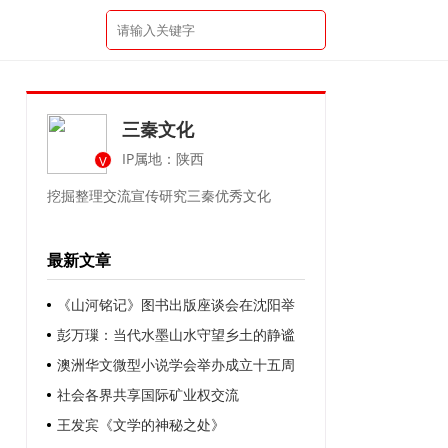
三秦文化
IP属地：陕西
V
挖掘整理交流宣传研究三秦优秀文化
最新文章
《山河铭记》图书出版座谈会在沈阳举
行
彭万璅：当代水墨山水守望乡土的静谧
——著名画家祁自强《家园》的意象建构
澳洲华文微型小说学会举办成立十五周
与笔墨表达
年庆典 世界华文微型小说研究会率团到会
社会各界共享国际矿业权交流
祝贺
王发宾《文学的神秘之处》