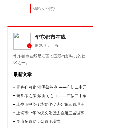
华东都市在线
IP属地：江西
V
华东都市在线是江西地区最有影响力的社
区之一。
最新文章
青春心向党 清明祭英魂 ——广信二中开
展2026年清明祭扫社会实践活动
研备考之策 聚协同之力 ——广信二中承
办广信区高中政史地学科联盟教研活动
上饶市中华传统文化促进会第三届理事
会第一次会员代表大会召开
上饶市中华传统文化促进会第三届理事
会第一次会员代表大会召开
灵山多雨韵，烟雨正堪赏