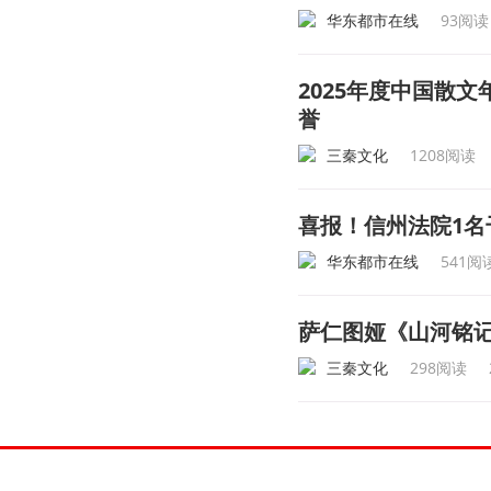
华东都市在线
93阅读
2025年度中国散
誉
三秦文化
1208阅读
喜报！信州法院1名
华东都市在线
541阅
萨仁图娅《山河铭记
三秦文化
298阅读