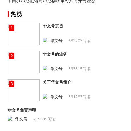
中国驻印尼使馆同印尼穆联举办共同开斋暨慈
善捐助活动
热榜
华文号宗旨
1
华文号
632203阅读
华文号的业务
2
华文号
393815阅读
关于华文号简介
3
华文号
391283阅读
华文号免责声明
华文号
279605阅读