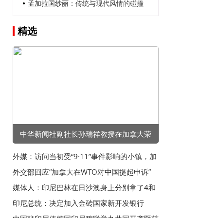
孟加拉国纱丽：传统与现代风情的碰撞
精选
中华新闻社副社长孙瑞祥教授在加拿大荣
获“卓越成就奖”
外媒：访问当初受“9·11”事件影响的小镇，加
拿大总理感叹加美失去友谊
外交部回应“加拿大在WTO对中国提起申诉”
媒体人：印尼巴林在日沙澳身上分别拿了4和
5分，后两场全赢怕不够
印尼总统：决定加入金砖国家新开发银行