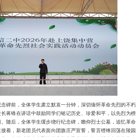
纪念碑前，全体学生肃立默哀一分钟，深切缅怀革命先烈的不朽
校长蒋锋在讲话中鼓励同学们铭记历史、珍爱和平，以先烈为榜
国。随后，全体学生缓步绕行纪念碑，瞻仰烈士公墓，追忆革命
紧接着，新老团员代表面向团旗庄严宣誓，誓言铿锵回荡在陵园