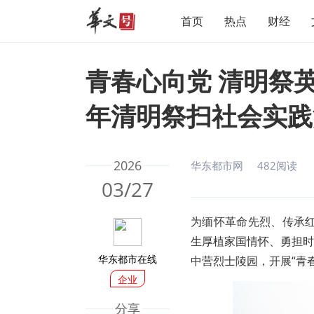
首页
热点
财经
青春心向党 清明祭英
年清明祭扫社会实践
2026
华东都市网
482阅读
03/27
为缅怀革命先烈、传承
生厚植家国情怀、勇担时
华东都市在线
中营烈士陵园，开展“青
企业
分享