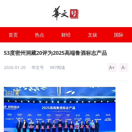
首页
热点
财经
文娱
国际
53度密州洞藏20评为2025高端鲁酒标志产品
A+
A-
2026-01-20
华文号
987阅读