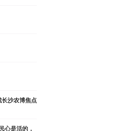
菜成长沙农博焦点
民心是活的，