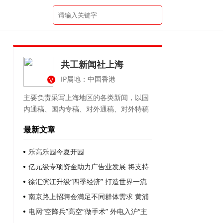
共工新闻社上海
IP属地：中国香港
V
主要负责采写上海地区的各类新闻，以国
内通稿、国内专稿、对外通稿、对外特稿
最新文章
乐高乐园今夏开园
亿元级专项资金助力广告业发展 将支持
企业以更低成本使用智能算力、语料库等
徐汇滨江升级“四季经济” 打造世界一流
资源 补贴企业开展职工内训等
中央活动区
南京路上招聘会满足不同群体需求 黄浦
区发布一系列举措 让促就业政策精准触达
电网“空降兵”高空“做手术” 外电入沪“主