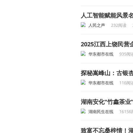
人工智能赋能风景
人民之声
232阅读
2025江西上饶民营
华东都市在线
935阅
探秘嵩峰山：古银
华东都市在线
116阅
湖南安化“竹鑫茶业
湖南民生在线
1615
致富不忘桑梓情！