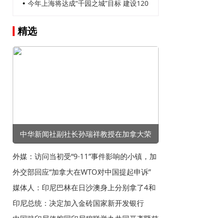
目标人群
动脉”检修消缺
今年上海将达成“千园之城”目标 建设120
座全新公园 国际光影节“票根经济”模式将
精选
进一步推广
中华新闻社副社长孙瑞祥教授在加拿大荣
获“卓越成就奖”
外媒：访问当初受“9·11”事件影响的小镇，加
拿大总理感叹加美失去友谊
外交部回应“加拿大在WTO对中国提起申诉”
媒体人：印尼巴林在日沙澳身上分别拿了4和
5分，后两场全赢怕不够
印尼总统：决定加入金砖国家新开发银行