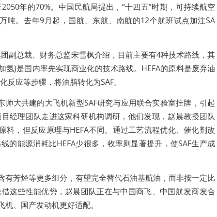
2050年的70%。中国民航局提出，“十四五”时期，可持续航空
万吨。去年9月起，国航、东航、南航的12个航班试点加注SA
场集团副总裁、财务总监宋雪枫介绍，目前主要有4种技术路线，其
类加氢)是国内率先实现商业化的技术路线。HEFA的原料是废弃油
化反应等步骤，将油脂转化为SAF。
东师大共建的大飞机新型SAF研究与应用联合实验室挂牌，引起
项目经理团队走进这家科研机构调研，他们发现，赵晨教授团队
为原料，但反应原理与HEFA不同。通过工艺流程优化、催化剂改
线的能源消耗比HEFA少很多，收率则显著提升，使SAF生产成
。
F含有芳烃等更多组分，有望完全替代石油基航油，而非按一定比
凭借这些性能优势，赵晨团队正在与中国商飞、中国航发商发合
大飞机、国产发动机更好适配。