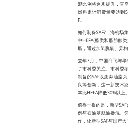
混比例将逐步提升，直至
燃料累计消费量要达到5
F。
如何制备SAF?上海机
中HEFA(酯类和脂肪酸
脂，通过加氢脱氧、异构
去年7月，中国商飞与华
了市科委关注。市科委
制备的SAF以废弃油脂
良等创新，这一新技术路
本比HEFA降低30%以上
值得一提的是，新型SA
例与石油基航油掺混。
作，让新型SAF与国产