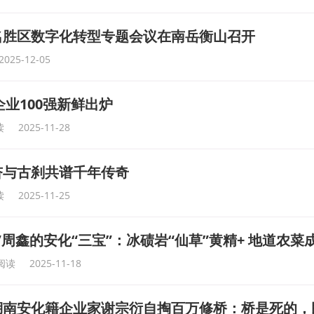
名胜区数字化转型专题会议在南岳衡山召开
2025-12-05
企业100强新鲜出炉
读
2025-11-28
杏与古刹共谱千年传奇
读
2025-11-25
”周鑫的安化“三宝”：冰碛岩“仙草”黄精+ 地道农
6阅读
2025-11-18
湖南安化籍企业家谢宗衍自掏百万修桥：桥是死的，