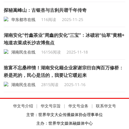
探秘嵩峰山：古银杏与古刹共谱千年传奇
华东都市在线
116阅读
2025-11-25
湖南安化“竹鑫茶业”周鑫的安化“三宝”：冰碛岩“仙草”黄精+
地道农菜成长沙农博焦点
湖南民生在线
16156阅读
2025-11-18
致富不忘桑梓情！湖南安化籍企业家谢宗衍自掏百万修桥：
桥是死的，民心是活的，我要让它暖起来
湖南民生在线
2815阅读
2025-11-16
华文号介绍
|
华文号宗旨
|
华文号业务
|
联系华文号
主管：世界华文大众传播媒体协会理事单位
主办：世界华文媒体融媒体中心