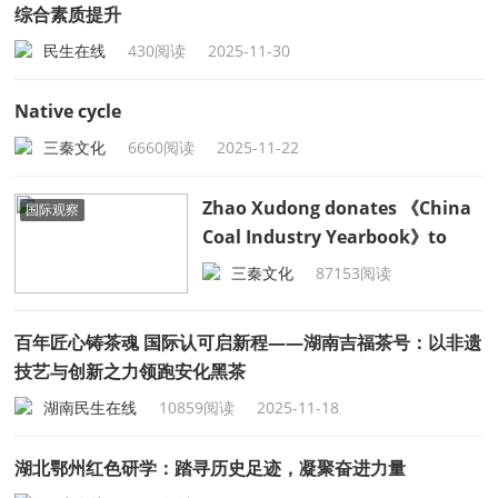
综合素质提升
民生在线
430阅读
2025-11-30
Native cycle
三秦文化
6660阅读
2025-11-22
Zhao Xudong donates 《China
国际观察
Coal Industry Yearbook》to
China Green Alliance.Chin
三秦文化
87153阅读
2025-11-21
百年匠心铸茶魂 国际认可启新程——湖南吉福茶号：以非遗
技艺与创新之力领跑安化黑茶
湖南民生在线
10859阅读
2025-11-18
湖北鄂州红色研学：踏寻历史足迹，凝聚奋进力量