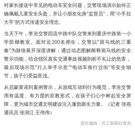
对家长接送中常见的电动车安全问题，交警现场演示如何正
确佩戴儿童安全头盔，并让小朋友化身"监督员"，用"小手拉
大手"的方式传递安全理念。
当天下午，李沧交警四流中路中队交警来到重庆中路第一小
学阶梯教室。面对近200名师生，交警以“斑马线的三重
奏”为脉络展开深度讲解：通过动态图解阐释斑马线的安全
警示功能，结合辖区真实交通事故视频剖析不礼让的危害，
最后现场示范“行人举手示意”“电动车推行过街”等安全细
节，孩子们受益匪浅。
从启蒙童谣到案例警示，从游戏互动到行为规范，李沧交警
用有温度、有力度的宣教形式，在孩子们心中树起安全屏
障，更为城市交通文明建设注入蓬勃新生力量。（记者 张燕
通讯员 张润江 王伟伟）
责任编辑：共工新闻社青岛