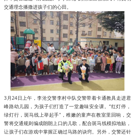
交通理念播撒进孩子们的心田。
3月24日上午，李沧交警李村中队交警带着卡通教具走进君
峰路幼儿园，为孩子们打造了一堂趣味安全课。“红灯停，
绿灯行，斑马线上举起手"，稚嫩的童声在教室里回响，交
警将交通规则编成朗朗上口的儿歌，配合斑马线模拟地贴，
让孩子们在游戏中掌握正确过马路的诀窍。另外，交警还针