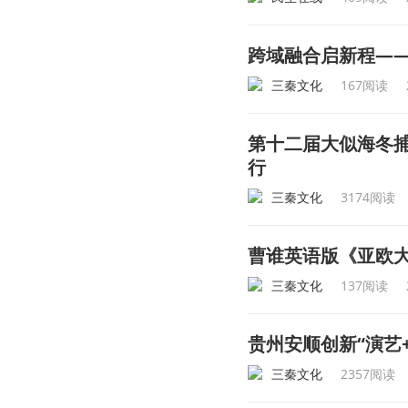
跨域融合启新程—
三秦文化
167阅读
第十二届大似海冬
行
三秦文化
3174阅读
曹谁英语版《亚欧
三秦文化
137阅读
贵州安顺创新“演艺
三秦文化
2357阅读