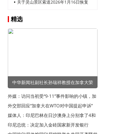
章
关于灵山景区索道2026年1月16日恢复
运营的通知
精选
中华新闻社副社长孙瑞祥教授在加拿大荣
获“卓越成就奖”
外媒：访问当初受“9·11”事件影响的小镇，加
拿大总理感叹加美失去友谊
外交部回应“加拿大在WTO对中国提起申诉”
媒体人：印尼巴林在日沙澳身上分别拿了4和
5分，后两场全赢怕不够
印尼总统：决定加入金砖国家新开发银行