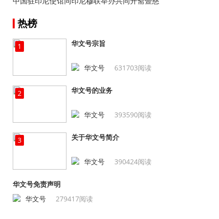
中国驻印尼使馆同印尼穆联举办共同开斋暨慈
善捐助活动
热榜
华文号宗旨
1
华文号
631703阅读
华文号的业务
2
华文号
393590阅读
关于华文号简介
3
华文号
390424阅读
华文号免责声明
华文号
279417阅读