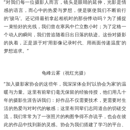
“对我们每一位摄影人而言，镜头是眼睛的延伸，光影是情
感的语言，而心中的热爱与梦想，便是驱使我们不断前行
的‘骏马’。还记得最初拿起相机时的那份悸动吗？为了捕捉
一束恰好的光线，我们曾在寒风中伫立数小时；为了定格一
个动人的瞬间，我们曾追随着日出日落的轨迹。这份对摄影
的执着，正是源于对‘用影像记录时代、用画面传递温度’的
梦想追求。”
龟峰云雾（祝红光摄）
“加入摄影家协会的这些年，我深深体会到‘以协会为家’的温
暖与力量。这里有前辈们毫无保留的经验传授，他们用几十
年的摄影生涯告诉我们：好作品不仅需要技术，更需要对生
活的热爱与对时代的敏感；这里有同辈们志同道合的切磋交
流，我们常常为了一张照片的构图争得不亦说乎，也会在彼
此的作品中找到新的灵感。协会为我们搭建了学习的平台、