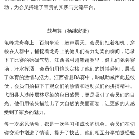
动，为会员搭建了宝贵的实践与交流平台。
鼓与舞（杨继宏摄）
龟峰龙舟赛上，百舸争流，鼓声震天。会员们扛着相机，穿
梭在人群中，捕捉着龙舟上的健儿们奋力划桨的瞬间，记录
下了比赛的磅礴气势。江西省村超赣超赛里，健儿们驰骋赛
场，汗水挥洒。会员们用镜头定格了他们的拼搏瞬间，展现
了体育的激情与活力。江西省县BA赛中，呐喊助威声此起彼
伏，会员们拍摄下了观众们的热情和运动员们的拼搏精神。
弋阳县大沙岭层林尽染的秋日盛景，更是吸引了会员们的目
光。他们用镜头描绘出了大自然的美丽画卷，让更多的人感
受到了家乡的魅力。
每一次采风活动，都是一次学习和成长的机会。会员们在切
磋交流中增进了情谊、提升了技艺。他们相互分享拍摄经验