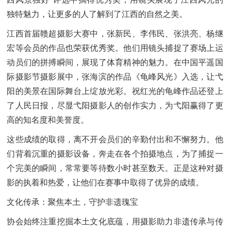
独特魅力，让更多的人了解到了江西的自然之美。
江西首届赣超摄影大赛中，张新民、李伟民、张洪亮、杨继
宏等会员的作品也荣获优秀奖。他们用镜头捕捉了赛场上运
动员们的拼搏瞬间，展现了体育精神的魅力。在中国平遥国
际摄影节摄影展中，张海滨的作品《龟峰风光》入选，让弋
阳的美景在国际舞台上绽放光彩。祝红光的龟峰作品还登上
了人民日报，尽显弋阳摄影人的创作实力，为弋阳赢得了更
高的知名度和美誉度。
这些成绩的取得，离不开会员们的辛勤付出和不懈努力。他
们背着沉重的摄影设备，奔走在各个拍摄地点，为了捕捉一
个完美的瞬间，常常要等待数小时甚至数天。正是这种对摄
影的执着和热爱，让他们在赛事中取得了优异的成绩。
文化传承：聚焦本土，守护非遗瑰宝
协会始终注重挖掘本土文化底蕴，用摄影助力非遗传承与传