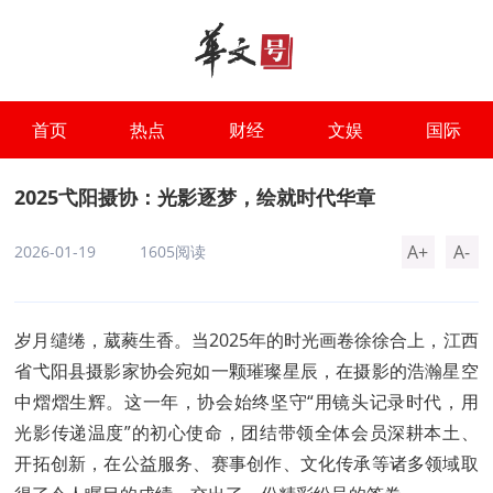
首页
热点
财经
文娱
国际
2025弋阳摄协：光影逐梦，绘就时代华章
A+
A-
2026-01-19
1605阅读
岁月缱绻，葳蕤生香。当2025年的时光画卷徐徐合上，江西
省弋阳县摄影家协会宛如一颗璀璨星辰，在摄影的浩瀚星空
中熠熠生辉。这一年，协会始终坚守“用镜头记录时代，用
光影传递温度”的初心使命，团结带领全体会员深耕本土、
开拓创新，在公益服务、赛事创作、文化传承等诸多领域取