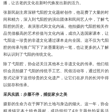
播，让古老的文化在新时代焕发出新的活力。
张新民副主席深耕弋阳腔文化题材创作，他花费了大量的时
间和精力，深入到弋阳腔的演出团体和民间艺人中，了解弋
阳腔的历史、表演形式和文化内涵。他拍摄的弋阳腔相关作
品凭借极高的艺术价值与文化内涵，成功入选国家课本，让
弋阳这一珍贵的非遗文化通过课本走向全国。这不仅为弋阳
腔的传承与推广写下了浓墨重彩的一笔，也让更多的人了解
和认识到了弋阳的传统文化。
除了弋阳腔，协会还关注其他本土非遗文化的传承。他们组
织会员拍摄了弋阳的传统手工艺、民俗活动等，通过照片的
形式记录下这些珍贵的文化遗产，让它们在岁月的长河中得
以留存和传承。
采风实践：步履不停，捕捉家乡之美
摄影的生命力在于脚下的土地与身边的烟火。这一年，协会
精准锚定本土特色题材，成功组织了4次主题外拍采风活