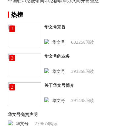
中国驻印尼使馆同印尼穆联举办共同开斋暨慈
善捐助活动
热榜
华文号宗旨
1
华文号
632258阅读
华文号的业务
2
华文号
393858阅读
关于华文号简介
3
华文号
391438阅读
华文号免责声明
华文号
279674阅读