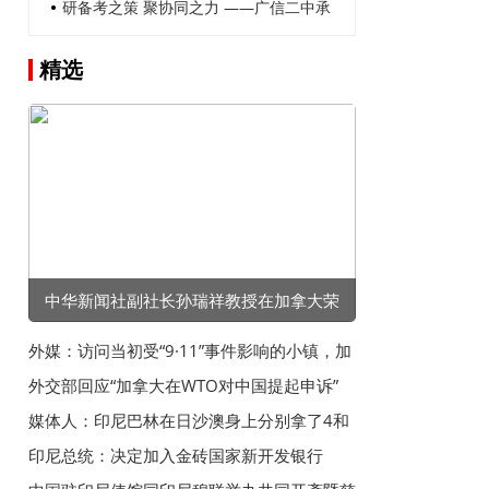
展2026年清明祭扫社会实践活动
研备考之策 聚协同之力 ——广信二中承
办广信区高中政史地学科联盟教研活动
精选
中华新闻社副社长孙瑞祥教授在加拿大荣
获“卓越成就奖”
外媒：访问当初受“9·11”事件影响的小镇，加
拿大总理感叹加美失去友谊
外交部回应“加拿大在WTO对中国提起申诉”
媒体人：印尼巴林在日沙澳身上分别拿了4和
5分，后两场全赢怕不够
印尼总统：决定加入金砖国家新开发银行