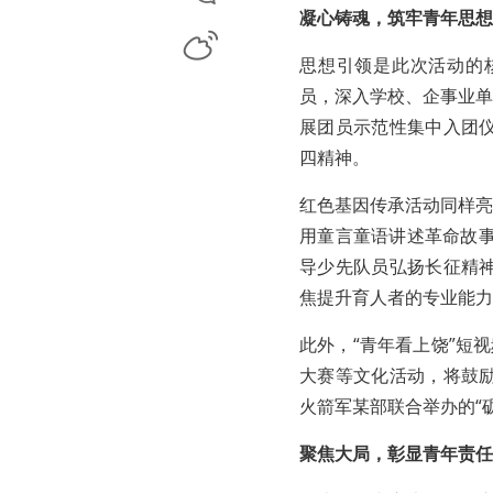
凝心铸魂，筑牢青年思想
微博
思想引领是此次活动的
员，深入学校、企事业单
展团员示范性集中入团
四精神。
红色基因传承活动同样亮
用童言童语讲述革命故事
导少先队员弘扬长征精
焦提升育人者的专业能力
此外，“青年看上饶”短
大赛等文化活动，将鼓
火箭军某部联合举办的“
聚焦大局，彰显青年责任