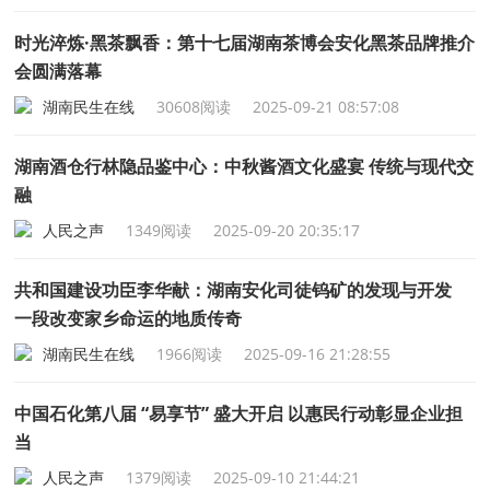
时光淬炼·黑茶飘香：第十七届湖南茶博会安化黑茶品牌推介
会圆满落幕
湖南民生在线
30608阅读
2025-09-21 08:57:08
湖南酒仓行林隐品鉴中心：中秋酱酒文化盛宴 传统与现代交
融
人民之声
1349阅读
2025-09-20 20:35:17
共和国建设功臣李华献：湖南安化司徒钨矿的发现与开发
一段改变家乡命运的地质传奇
湖南民生在线
1966阅读
2025-09-16 21:28:55
中国石化第八届 “易享节” 盛大开启 以惠民行动彰显企业担
当
人民之声
1379阅读
2025-09-10 21:44:21